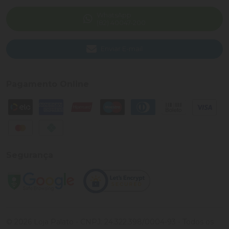
WhatsApp
(82) 40047-200
Enviar E-mail
Pagamento Online
Segurança
©
2026
Loja Palato
- CNPJ:
24.322.398/0004-93
- Todos os