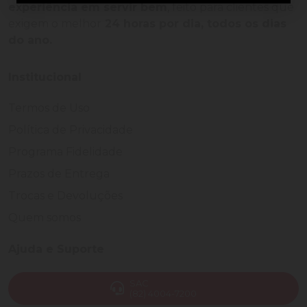
experiência em servir bem
, feito para clientes que
exigem o melhor
24 horas por dia, todos os dias
do ano.
Institucional
Termos de Uso
Política de Privacidade
Programa Fidelidade
Prazos de Entrega
Trocas e Devoluções
Quem somos
Ajuda e Suporte
SAC
(82) 4004-7200