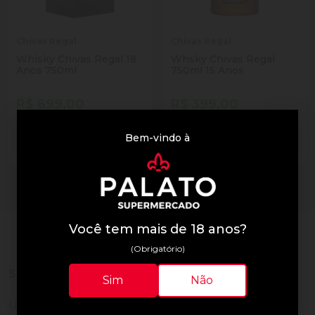
Chivas Regal
Chivas Regal
Whisky Chivas Regal 18
Whsky Chivas Regal
Anos 750ml
750ml 15 Anos
R$ 699,00
R$ 399,00
Venda proibida para menores
Venda proibida para menores
Bem-vindo à
de
18
anos.
de
18
anos.
4 resultados
Você tem mais de 18 anos?
(Obrigatório)
Sobre a loja
Sim
Não
Uma empresa com
mais de 30 anos de