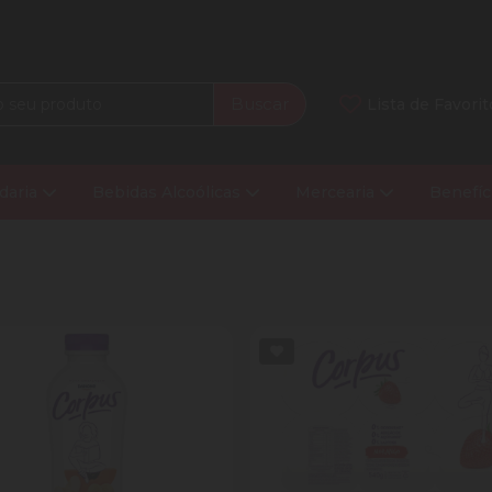
Buscar
Lista de Favorit
daria
Bebidas Alcoólicas
Mercearia
Benefíc