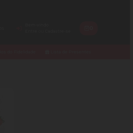
Bem-vindo
0
os
Entre
ou
Cadastre-se
ios do Fidelidade
Lista de Presentes