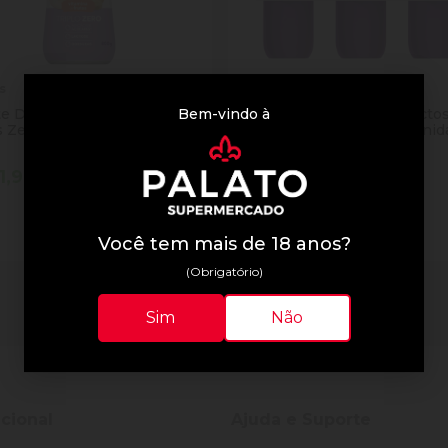
s
Corpus
Bem-vindo à
te Desnatado Vitamina de
Iogurte Morango Zero Lacto
s Zero Lactose Corpus
Corpus Bandeja 540g 6 Unid
fa 800g
1,90
R$ 14,90
tidade
Quantidade
Comprar
Comprar
inuir Quantidade
Adicionar Quantidade
Diminuir Quantidade
Adicionar Quantid
Você tem mais de 18 anos?
(Obrigatório)
2 resultados
Sim
Não
ucional
Ajuda e Suporte