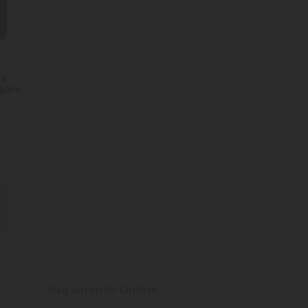
se
ades
ade
Pagamento Online