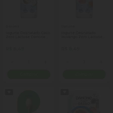
Danone
Danone
Iogurte Desnatado Coco
Iogurte Desnatado
Zero Lactose Danone
Morango Zero Lactose
Frasco 220g
Danone Frasco 220g
R$ 8,49
R$ 8,49
Quantidade
Quantidade
Diminuir Quantidade
Adicionar Quantidade
Diminuir Quantidade
Adicio
Comprar
Comprar