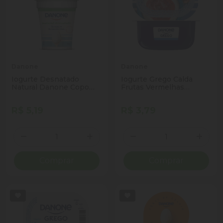
Danone
Danone
Iogurte Desnatado
Iogurte Grego Calda
Natural Danone Copo
Frutas Vermelhas
160g
Danone Pote 90g
R$ 5,19
R$ 3,79
Quantidade
Quantidade
Diminuir Quantidade
Adicionar Quantidade
Diminuir Quantidade
Adicio
Comprar
Comprar