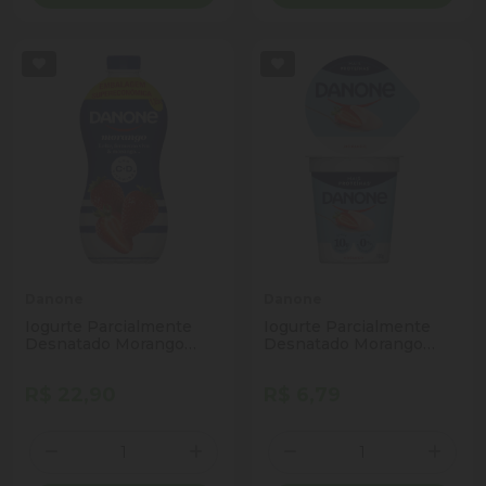
Danone
Danone
Iogurte Parcialmente
Iogurte Parcialmente
Desnatado Morango
Desnatado Morango
Danone Garrafa 1,25kg
Zero Lactose Danone
Embalagem
Copo 160g
R$ 22,90
R$ 6,79
Supereconômica
Quantidade
Quantidade
Diminuir Quantidade
Adicionar Quantidade
Diminuir Quantidade
Adicio