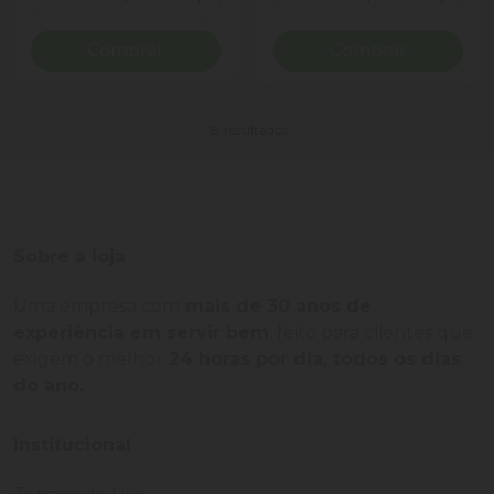
Diminuir Quantidade
Adicionar Quantidade
Diminuir Quantidade
Adicio
Comprar
Comprar
18 resultados
Sobre a loja
Uma empresa com
mais de 30 anos de
experiência em servir bem
, feito para clientes que
exigem o melhor
24 horas por dia, todos os dias
do ano.
Institucional