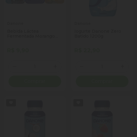
Danone
Danone
Bebida Láctea
Iogurte Danone Zero
Fermentada Morango
Batido 1200g
Danone Kids Bandeja
510g 6 Unidades
R$ 9,90
R$ 22,90
Quantidade
Quantidade
Diminuir Quantidade
Adicionar Quantidade
Diminuir Quantidade
Adicio
Comprar
Comprar