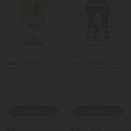
Danone
Danone
Iogurte Integral Mel
Iogurte Integral Vitamina
Danone Copo 160g
de Frutas Danone Frasco
170g
R$ 5,19
R$ 4,69
Quantidade
Quantidade
Diminuir Quantidade
Adicionar Quantidade
Diminuir Quantidade
Adicio
Comprar
Comprar