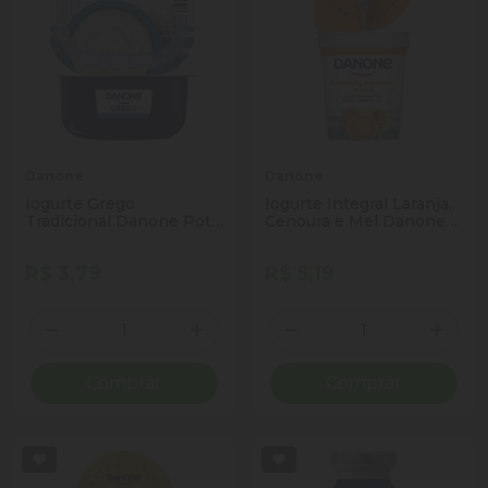
Danone
Danone
Iogurte Grego
Iogurte Integral Laranja,
Tradicional Danone Pote
Cenoura e Mel Danone
90g
Copo 160g
R$ 3,79
R$ 5,19
Quantidade
Quantidade
Diminuir Quantidade
Adicionar Quantidade
Diminuir Quantidade
Adicio
Comprar
Comprar