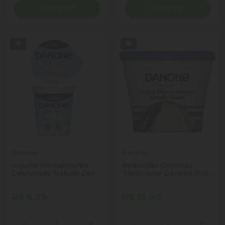
Comprar
Comprar
Danone
Danone
Iogurte Parcialmente
Requeijão Cremoso
Desnatado Natural Zero
Tradicional Danone Pote
Lactose Danone Copo
200g
160g
R$ 6,79
R$ 13,90
Quantidade
Quantidade