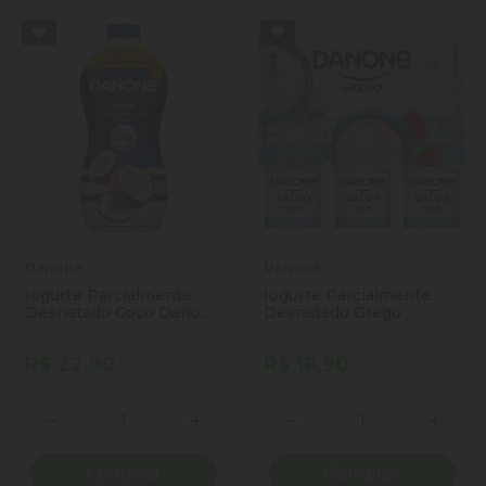
Danone
Danone
Iogurte Parcialmente
Iogurte Parcialmente
Desnatado Coco Danone
Desnatado Grego
Garrafa 1,25kg
Original + Morango Light
Embalagem
Danone Bandeja 510g 6
R$ 22,90
R$ 18,90
Supereconômica
Unidades
Quantidade
Quantidade
Diminuir Quantidade
Adicionar Quantidade
Diminuir Quantidade
Adicio
Comprar
Comprar