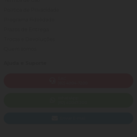
Termos de Uso
Política de Privacidade
Programa Fidelidade
Prazos de Entrega
Trocas e Devoluções
Quem somos
Ajuda e Suporte
SAC
(82) 4004-7200
WhatsApp
(82) 40047-200
Enviar E-mail