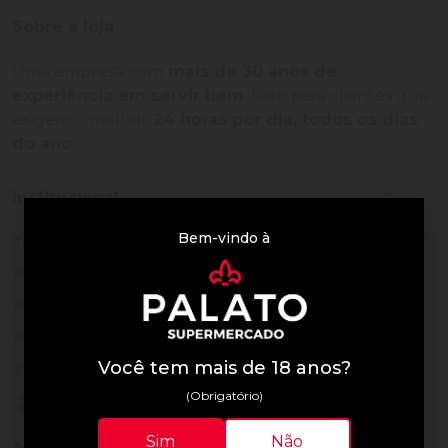
Sobre a loja
Uma empresa com
mais de 30 anos de
experiência em servir bem
, feito para clientes que
exigem o melhor
24 horas por dia, todos os dias
do ano.
Institucional
Bem-vindo à
Termos de Uso
Política de Privacidade
Programa Fidelidade
Prazos de Entrega
Você tem mais de 18 anos?
Trocas e Devoluções
(Obrigatório)
Quem somos
Sim
Não