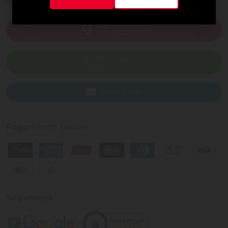
Ajuda e Suporte
SAC
(82) 4004-7200
WhatsApp
(82) 40047-200
Enviar E-mail
Pagamento Online
Segurança