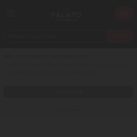
0
Buscar
Não encontramos resultados em
!
Confira a nossa lista de produtos relacionados, que
preparamos especialmente para você!
Ver filtros
0 resultados