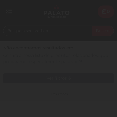
0
Buscar
Não encontramos resultados em
!
Confira a nossa lista de produtos relacionados, que
preparamos especialmente para você!
Ver filtros
0 resultados