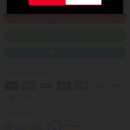
Ajuda e Suporte
SAC
(82) 4004-7200
WhatsApp
(82) 40047-200
Enviar E-mail
Pagamento Online
Segurança