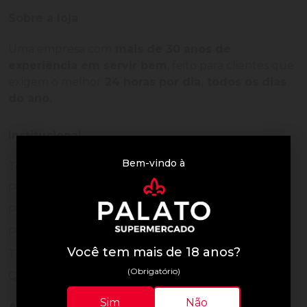
Sobre a loja
Uma empresa com
mais de 30 anos de
experiência em servir bem
, feito para clientes que
exigem o melhor
24 horas por dia, todos os dias
do ano.
Institucional
Bem-vindo à
Termos de Uso
Política de Privacidade
Programa Fidelidade
Prazos de Entrega
Você tem mais de 18 anos?
Trocas e Devoluções
(Obrigatório)
Quem somos
Sim
Não