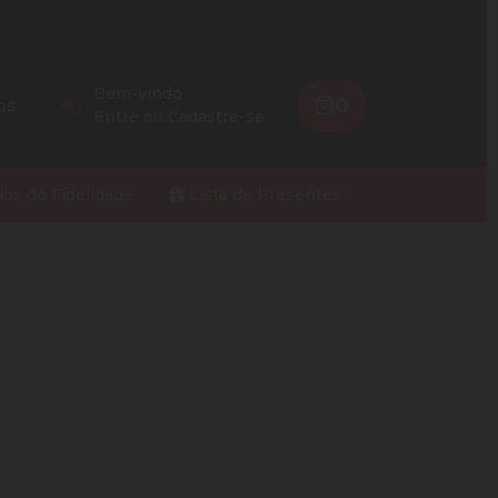
Bem-vindo
0
os
Entre
ou
Cadastre-se
ios do Fidelidade
Lista de Presentes