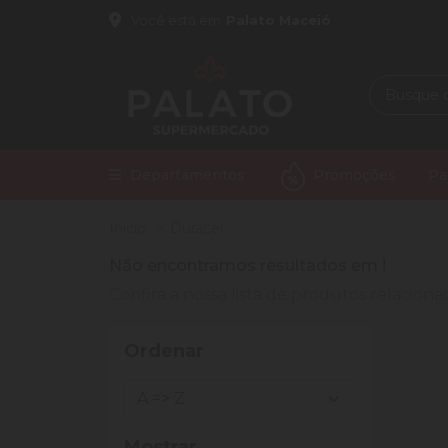
Você está em
Palato Maceió
Departamentos
Promoções
Pa
Início
Duracel
Não encontramos resultados em
!
Confira a nossa lista de produtos relacio
Ordenar
Mostrar