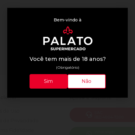
Bem-vindo à
Você tem mais de 18 anos?
(Obrigatório)
Sim
Não
ucional
Ajuda e Suporte
s de Uso
SAC
(82) 4004-7200
ca de Privacidade
ma Fidelidade
WhatsApp