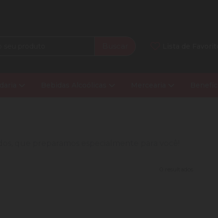
Buscar
Lista de Favorit
daria
Bebidas Alcoólicas
Mercearia
Benefíc
nados, que preparamos especialmente para você!
0 resultados