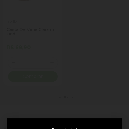
Dville
Cesta De Vime Clara m
Und
R$ 69,90
Quantidade
Diminuir Quantidade
Adicionar Quantidade
Comprar
1 resultados