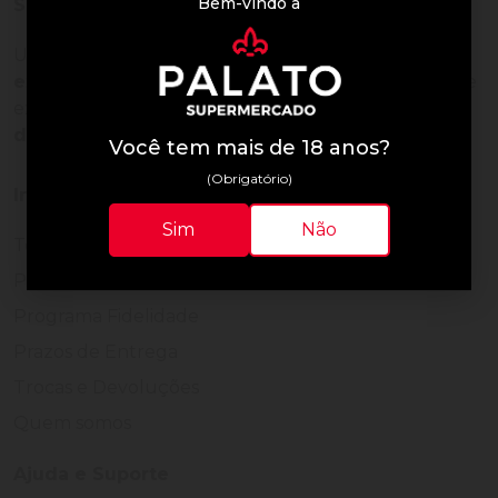
Bem-vindo à
Sobre a loja
Uma empresa com
mais de 30 anos de
experiência em servir bem
, feito para clientes que
exigem o melhor
24 horas por dia, todos os dias
do ano.
Você tem mais de 18 anos?
(Obrigatório)
Institucional
Sim
Não
Termos de Uso
Política de Privacidade
Programa Fidelidade
Prazos de Entrega
Trocas e Devoluções
Quem somos
Ajuda e Suporte