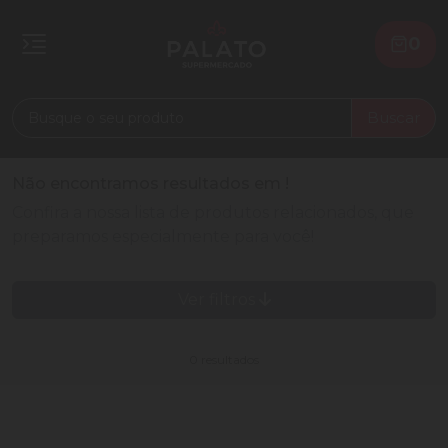
0
Buscar
Não encontramos resultados em
!
Confira a nossa lista de produtos relacionados, que
preparamos especialmente para você!
Ver filtros
0 resultados