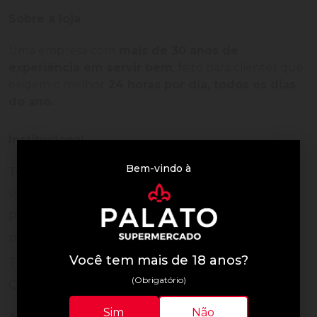
Sobre a loja
Uma empresa com
mais de 30 anos de
experiência em servir bem
, feito para clientes que
exigem o melhor
24 horas por dia, todos os dias
do ano.
Institucional
Bem-vindo à
Termos de Uso
Política de Privacidade
Programa Fidelidade
Prazos de Entrega
Você tem mais de 18 anos?
Trocas e Devoluções
(Obrigatório)
Quem somos
Sim
Não