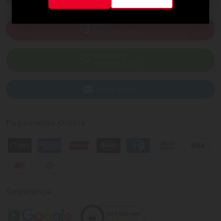
Ajuda e Suporte
SAC
(82) 4004-7200
WhatsApp
(82) 40047-200
Enviar E-mail
Pagamento Online
Segurança