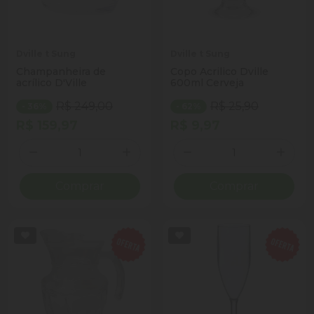
Dville t Sung
Dville t Sung
Champanheira de
Copo Acrilico Dville
acrílico D'Ville
600ml Cerveja
R$ 249,00
R$ 25,90
- 36%
- 62%
R$ 159,97
R$ 9,97
Quantidade
Quantidade
Diminuir Quantidade
Adicionar Quantidade
Diminuir Quantidade
Adicio
Comprar
Comprar