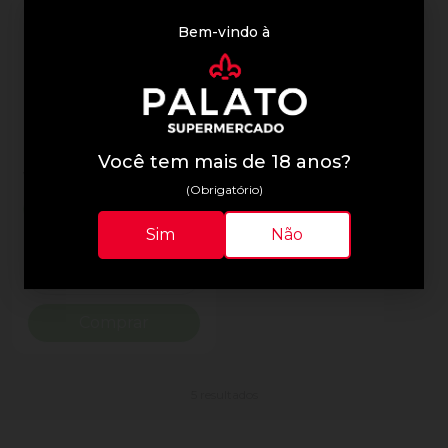
Bem-vindo à
Dville t Sung
Taça de acrílico para
Você tem mais de 18 anos?
vinho D'Ville 650ml
(Obrigatório)
R$ 49,90
- 36%
R$ 31,97
Sim
Não
Quantidade
Diminuir Quantidade
Adicionar Quantidade
Comprar
5 resultados