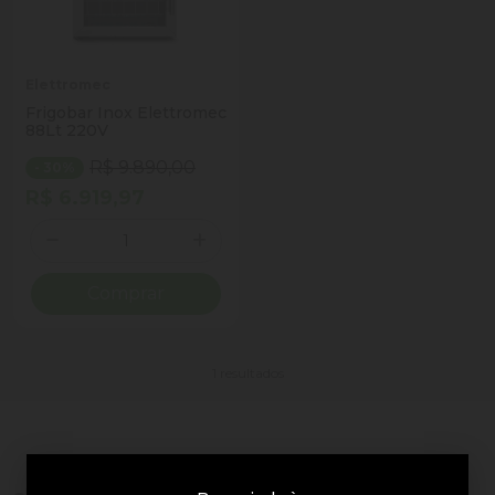
Elettromec
Frigobar Inox Elettromec
88Lt 220V
R$ 9.890,00
- 30%
R$ 6.919,97
Quantidade
Diminuir Quantidade
Adicionar Quantidade
Comprar
1 resultados