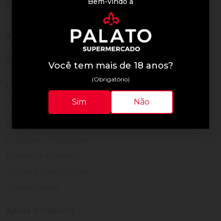
Bem-vindo à
Sobre a loja
Uma empresa com
mais de 30 anos de
experiência em servir bem
, feito para clientes que
exigem o melhor
24 horas por dia, todos os dias
do ano.
Você tem mais de 18 anos?
(Obrigatório)
Institucional
Sim
Não
Termos de Uso
Política de Privacidade
Programa Fidelidade
Prazos de Entrega
Trocas e Devoluções
Quem somos
Ajuda e Suporte