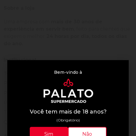
Sobre a loja
Uma empresa com
mais de 30 anos de
experiência em servir bem
, feito para clientes que
exigem o melhor
24 horas por dia, todos os dias
do ano.
Institucional
Bem-vindo à
Termos de Uso
Política de Privacidade
Programa Fidelidade
Prazos de Entrega
Você tem mais de 18 anos?
Trocas e Devoluções
(Obrigatório)
Quem somos
Sim
Não