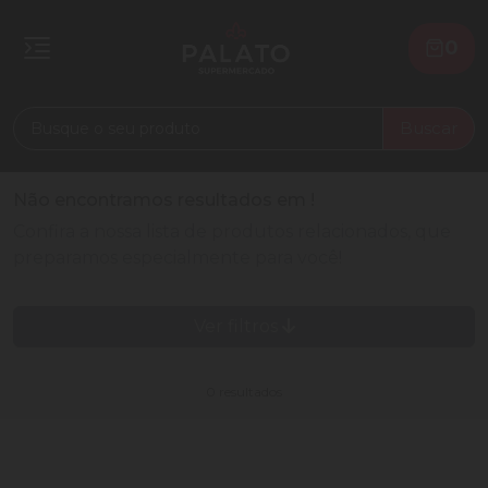
0
Buscar
Não encontramos resultados em
!
Confira a nossa lista de produtos relacionados, que
preparamos especialmente para você!
Ver filtros
0 resultados