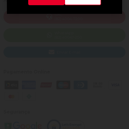
Ajuda e Suporte
SAC
(82) 4004-7200
WhatsApp
(82) 40047-200
Enviar E-mail
Pagamento Online
Segurança