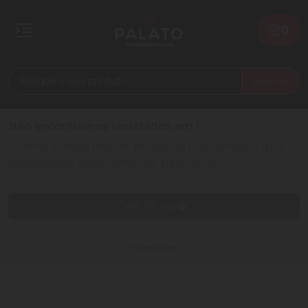
0
Buscar
Não encontramos resultados em
!
Confira a nossa lista de produtos relacionados, que
preparamos especialmente para você!
Ver filtros
0 resultados