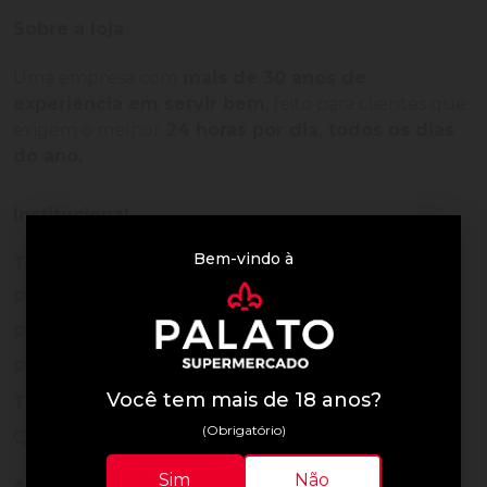
Sobre a loja
Uma empresa com
mais de 30 anos de
experiência em servir bem
, feito para clientes que
exigem o melhor
24 horas por dia, todos os dias
do ano.
Institucional
Bem-vindo à
Termos de Uso
Política de Privacidade
Programa Fidelidade
Prazos de Entrega
Você tem mais de 18 anos?
Trocas e Devoluções
(Obrigatório)
Quem somos
Sim
Não