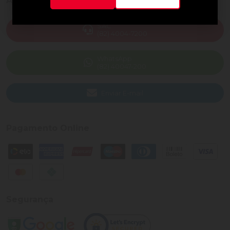
Ajuda e Suporte
SAC
(82) 4004-7200
WhatsApp
(82) 40047-200
Enviar E-mail
Pagamento Online
Segurança