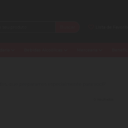
Buscar
Lista de Favorit
daria
Bebidas Alcoólicas
Mercearia
Benefíc
nados, que preparamos especialmente para você!
0 resultados