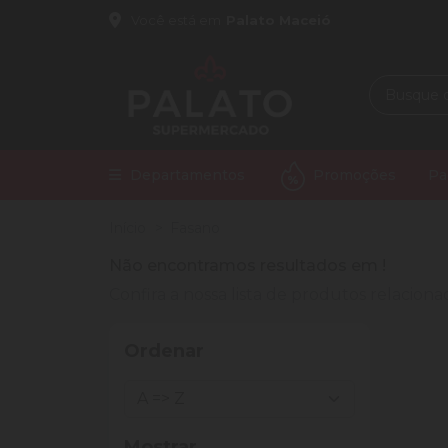
Você está em
Palato Maceió
Departamentos
Promoções
Pa
Início
Fasano
Não encontramos resultados em
!
Confira a nossa lista de produtos relacio
Ordenar
Mostrar