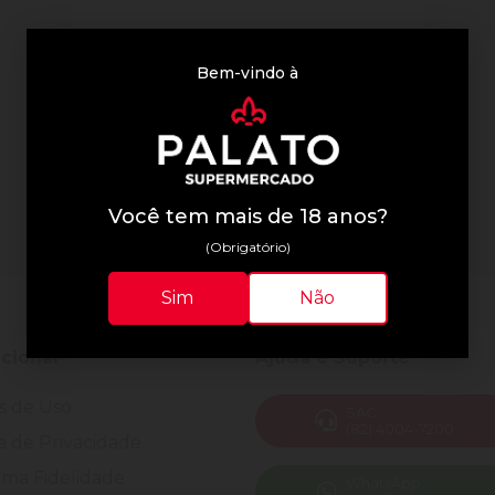
Bem-vindo à
Você tem mais de 18 anos?
(Obrigatório)
Sim
Não
ucional
Ajuda e Suporte
s de Uso
SAC
(82) 4004-7200
ca de Privacidade
ma Fidelidade
WhatsApp