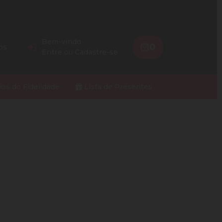
Bem-vindo
0
os
Entre
ou
Cadastre-se
ios do Fidelidade
Lista de Presentes