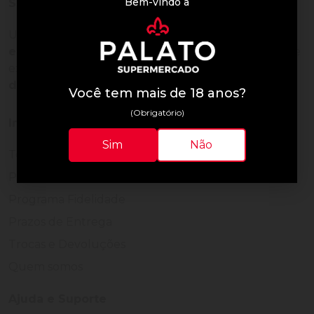
Bem-vindo à
Sobre a loja
Uma empresa com
mais de 30 anos de
experiência em servir bem
, feito para clientes que
exigem o melhor
24 horas por dia, todos os dias
do ano.
Você tem mais de 18 anos?
(Obrigatório)
Institucional
Sim
Não
Termos de Uso
Política de Privacidade
Programa Fidelidade
Prazos de Entrega
Trocas e Devoluções
Quem somos
Ajuda e Suporte