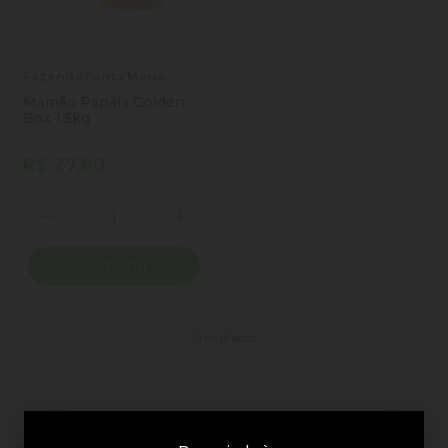
Fazenda Santa Maria
Mamão Papaia Golden
Box 1,5kg
R$ 27,90
Quantidade
Diminuir Quantidade
Adicionar Quantidade
Comprar
1 resultados