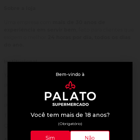
Sobre a loja
Uma empresa com
mais de 30 anos de
experiência em servir bem
, feito para clientes que
exigem o melhor
24 horas por dia, todos os dias
do ano.
Institucional
Bem-vindo à
Termos de Uso
Política de Privacidade
Programa Fidelidade
Prazos de Entrega
Você tem mais de 18 anos?
Trocas e Devoluções
(Obrigatório)
Quem somos
Sim
Não