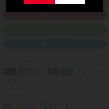
Ajuda e Suporte
SAC
(82) 4004-7200
WhatsApp
(82) 40047-200
Enviar E-mail
Pagamento Online
Segurança