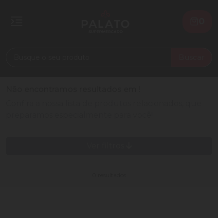
0
Buscar
Não encontramos resultados em
!
Confira a nossa lista de produtos relacionados, que
preparamos especialmente para você!
Ver filtros
0 resultados