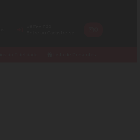
Bem-vindo
0
os
Entre
ou
Cadastre-se
ios do Fidelidade
Lista de Presentes