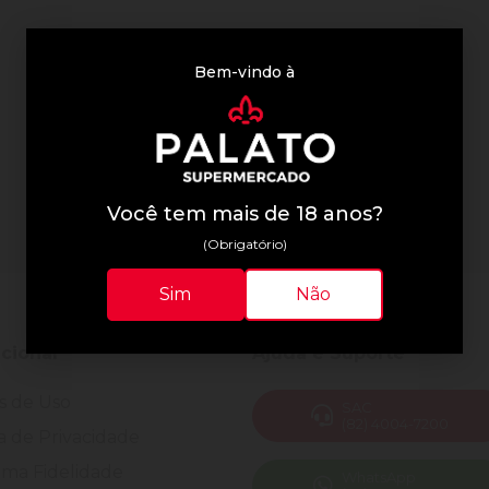
Bem-vindo à
Você tem mais de 18 anos?
(Obrigatório)
Sim
Não
ucional
Ajuda e Suporte
s de Uso
SAC
(82) 4004-7200
ca de Privacidade
ma Fidelidade
WhatsApp