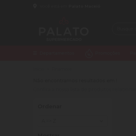
Você está em
Palato Maceió
Departamentos
Promoções
Pa
Início
Finamore
Não encontramos resultados em
!
Confira a nossa lista de produtos relacio
Ordenar
Mostrar