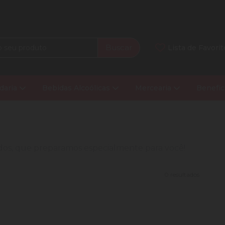
Buscar
Lista de Favorit
daria
Bebidas Alcoólicas
Mercearia
Benefíc
nados, que preparamos especialmente para você!
0 resultados