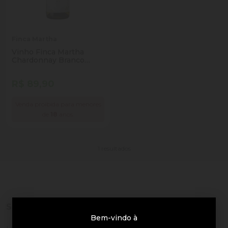
Finca Martha
Vinho Finca Martha
Chardonnay Branco
750ml
R$ 89,90
Venda proibida para menores
de
18
anos.
1 resultados
Sobre a loja
Bem-vindo à