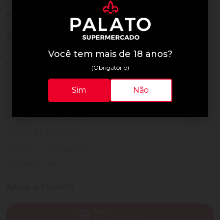
Uma empresa com
mais de 30 anos de
experiência em servir bem
, feito para clientes que
exigem o melhor
24 horas por dia, todos os dias
do ano.
Você tem mais de 18 anos?
Institucional
(Obrigatório)
Termos de Uso
Sim
Não
Política de Privacidade
Programa Fidelidade
Prazos de Entrega
Trocas e Devoluções
Quem somos
Ajuda e Suporte
SAC
(82) 4004-7200