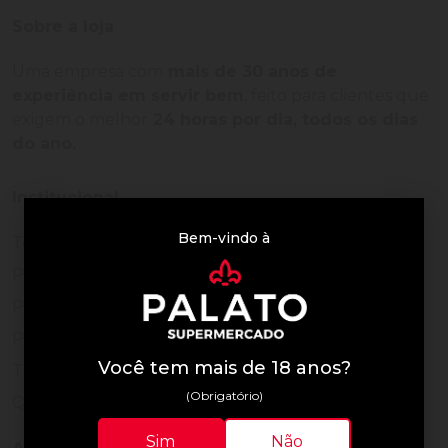
Sobre a loja
Uma empresa com
mais de 30 anos de
experiência em servir bem
, feito para clientes que
exigem o melhor
24 horas por dia, todos os dias
do ano.
Institucional
Bem-vindo à
Termos de Uso
Política de Privacidade
Programa Fidelidade
Prazos de Entrega
Você tem mais de 18 anos?
Trocas e Devoluções
(Obrigatório)
Quem somos
Sim
Não