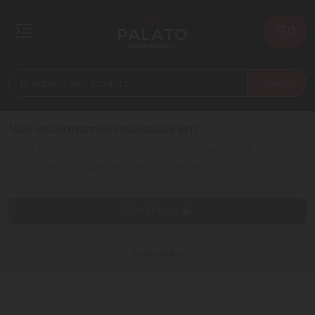
0
Buscar
Não encontramos resultados em
!
Confira a nossa lista de produtos relacionados, que
preparamos especialmente para você!
Ver filtros
0 resultados