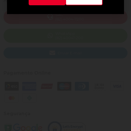
Ajuda e Suporte
SAC
(82) 4004-7200
WhatsApp
(82) 40047-200
Enviar E-mail
Pagamento Online
Segurança