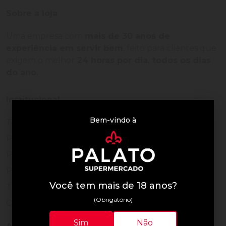
Sobre a loja
Uma empresa com
mais de 30 anos de
experiência em servir bem
, feito para clientes que
exigem o melhor
24 horas por dia, todos os dias
do ano.
Institucional
Bem-vindo à
Termos de Uso
Política de Privacidade
Programa Fidelidade
Prazos de Entrega
Você tem mais de 18 anos?
Trocas e Devoluções
(Obrigatório)
Quem somos
Sim
Não