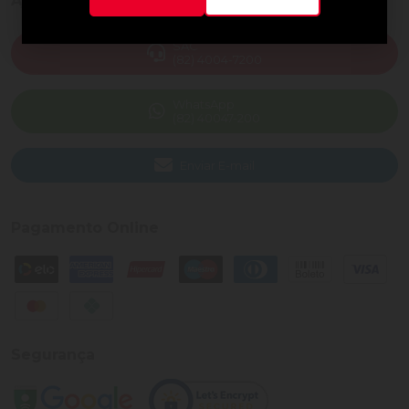
Ajuda e Suporte
SAC
(82) 4004-7200
WhatsApp
(82) 40047-200
Enviar E-mail
Pagamento Online
Segurança