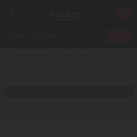
0
Buscar
Não encontramos resultados em
!
Confira a nossa lista de produtos relacionados, que
preparamos especialmente para você!
Ver filtros
0 resultados