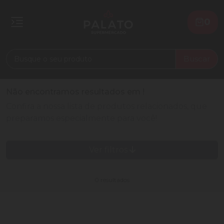
0
Buscar
Não encontramos resultados em
!
Confira a nossa lista de produtos relacionados, que
preparamos especialmente para você!
Ver filtros
0 resultados