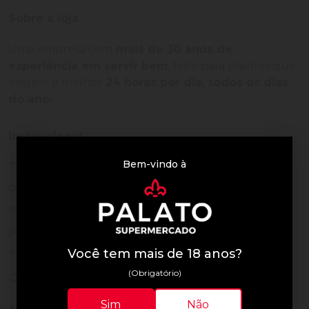
Sobre a loja
Uma empresa com
mais de 30 anos de
experiência em servir bem
, feito para clientes que
exigem o melhor
24 horas por dia, todos os dias
do ano.
Institucional
Bem-vindo à
Termos de Uso
Política de Privacidade
Programa Fidelidade
Prazos de Entrega
Você tem mais de 18 anos?
Trocas e Devoluções
(Obrigatório)
Quem somos
Sim
Não