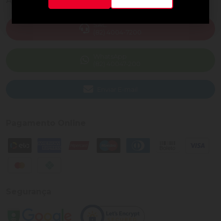
Ajuda e Suporte
SAC
(82) 4004-7200
WhatsApp
(82) 40047-200
Enviar E-mail
Pagamento Online
Segurança