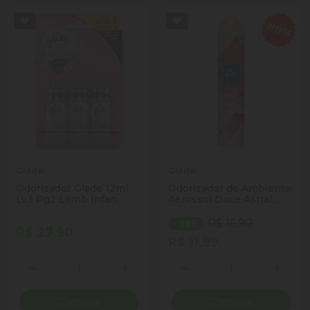
Glade
Glade
Odorizador Glade 12ml
Odorizador de Ambiente
Lv3 Pg2 Lemb Infan
Aerossol Doce Astral
Glade Frasco 360ml
Spray
R$ 16,90
- 29%
R$ 27,90
R$ 11,99
Quantidade
Quantidade
Diminuir Quantidade
Adicionar Quantidade
Diminuir Quantidade
Adicio
Comprar
Comprar