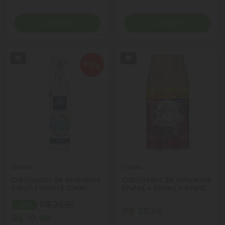
Diminuir Quantidade
Adicionar Quantidade
Diminuir Quantidade
Adicio
Comprar
Comprar
Glade
Glade
Odorizador de Ambiente
Odorizador de Ambiente
Fresh Flowers Glade
Frutas e Flores Vibrantes
Home Fragrance Frasco
Glade Automatic Frasco
265ml Borrifador
269ml Spray Refil
R$ 26,90
- 26%
R$ 33,90
R$ 19,99