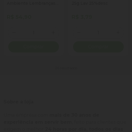
Ambiente Lembranças
25g Lav 25%desc
de Infância Glade
Automatic Frasco 2
R$ 54,90
R$ 3,79
Unidades 269ml Cada
Spray Refil
Quantidade
Quantidade
Diminuir Quantidade
Adicionar Quantidade
Diminuir Quantidade
Adicio
Comprar
Comprar
26 resultados
Sobre a loja
Uma empresa com
mais de 30 anos de
experiência em servir bem
, feito para clientes que
exigem o melhor
24 horas por dia, todos os dias