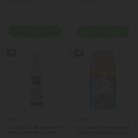
R$ 33,90
R$ 27,90
2 Unidades
Quantidade
Quantidade
Diminuir Quantidade
Adicionar Quantidade
Diminuir Quantidade
Adicio
Comprar
Comprar
Glade
Glade
Odorizador de Ambiente
Odorizador de Ambiente
Relax Lavender Glade
Toque de Maciez Glade
Home Fragrance Frasco
Automatic Frasco 269ml