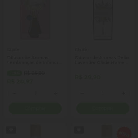
Glade
Glade
Difusor de Aromas
Difusor de Aromas Relax
Lembranças de Infância
Lavender Glade Home
Glade Caixa 100ml
Fragrance Caixa 100ml
R$ 25,90
- 19%
R$ 29,90
R$ 20,97
Quantidade
Quantidade
Diminuir Quantidade
Adicionar Quantidade
Diminuir Quantidade
Adicio
Comprar
Comprar