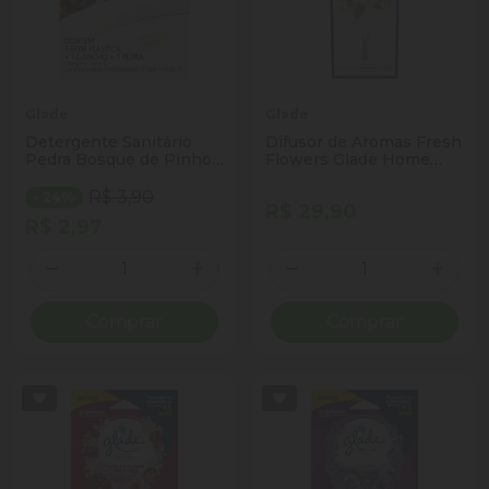
Glade
Glade
Detergente Sanitário
Difusor de Aromas Fresh
Pedra Bosque de Pinho
Flowers Glade Home
Glade Grátis 25% de
Fragrance Caixa 100ml
Desconto
R$ 3,90
- 24%
R$ 29,90
R$ 2,97
Quantidade
Quantidade
Diminuir Quantidade
Adicionar Quantidade
Diminuir Quantidade
Adicio
Comprar
Comprar