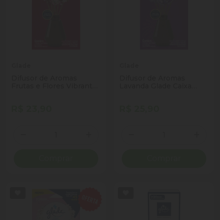
Glade
Glade
Difusor de Aromas
Difusor de Aromas
Frutas e Flores Vibrantes
Lavanda Glade Caixa
Glade Caixa 100ml
100ml
R$ 23,90
R$ 25,90
Quantidade
Quantidade
Diminuir Quantidade
Adicionar Quantidade
Diminuir Quantidade
Adicio
Comprar
Comprar