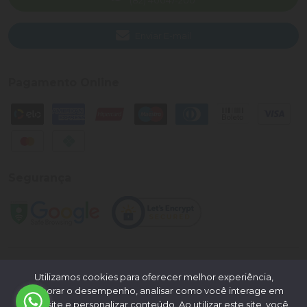
(82) 40047-200
Enviar E-mail
Pagamento Online
Segurança
©
2026
Loja Palato
- CNPJ:
24.322.398/0004-93
- Todos os
Utilizamos cookies para oferecer melhor experiência,
direitos reservados.
melhorar o desempenho, analisar como você interage em
nosso site e personalizar conteúdo. Ao utilizar este site, você