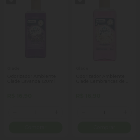
Glade
Glade
Odorizador Ambiente
Odorizador Ambiente
Glade Lavanda 120ml
Glade Lembrancas de
Infancia 120ml
R$ 16,90
R$ 16,90
Quantidade
Quantidade
Diminuir Quantidade
Adicionar Quantidade
Diminuir Quantidade
Adicio
Comprar
Comprar