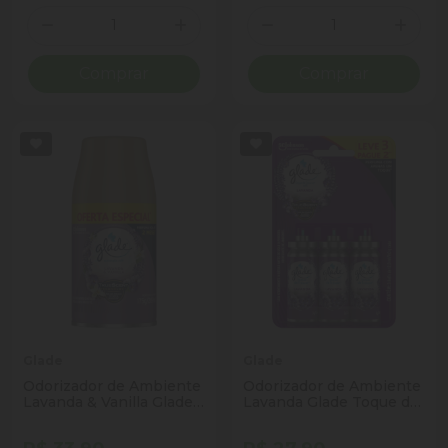
Quantidade
Quantidade
Diminuir Quantidade
Adicionar Quantidade
Diminuir Quantidade
Adicio
Comprar
Comprar
Glade
Glade
Odorizador de Ambiente
Odorizador de Ambiente
Lavanda & Vanilla Glade
Lavanda Glade Toque de
Automatic Frasco 269ml
Frescor Blister 12ml
Spray Refil
Cada Refil Leve 3 Pague