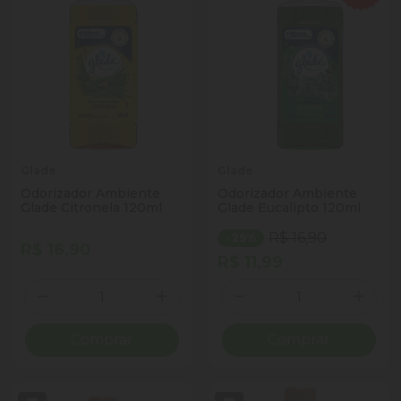
Glade
Glade
Odorizador Ambiente
Odorizador Ambiente
Glade Citronela 120ml
Glade Eucalipto 120ml
R$ 16,90
- 29%
R$ 16,90
R$ 11,99
Quantidade
Quantidade
Diminuir Quantidade
Adicionar Quantidade
Diminuir Quantidade
Adicio
Comprar
Comprar