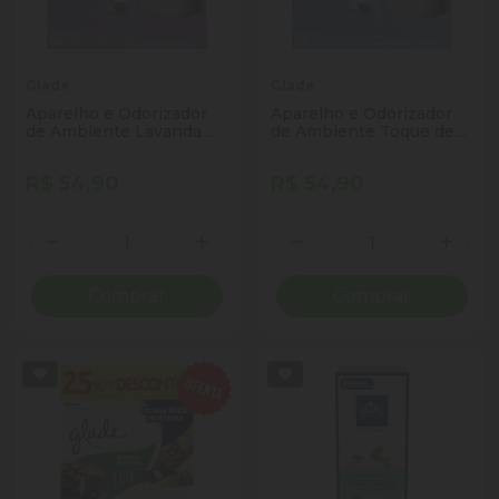
Glade
Glade
Aparelho e Odorizador
Aparelho e Odorizador
de Ambiente Lavanda &
de Ambiente Toque de
Vanilla Glade Automatic
Maciez Glade Automatic
Caixa 269ml
Caixa 269ml
R$ 54,90
R$ 54,90
Quantidade
Quantidade
Diminuir Quantidade
Adicionar Quantidade
Diminuir Quantidade
Adicio
Comprar
Comprar