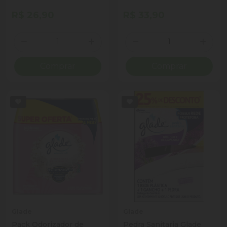
265ml Borrifador
Spray Refil Oferta
R$ 26,90
R$ 33,90
Especial
Quantidade
Quantidade
Diminuir Quantidade
Adicionar Quantidade
Diminuir Quantidade
Adicio
Comprar
Comprar
Glade
Glade
Pack Odorizador de
Pedra Sanitaria Glade