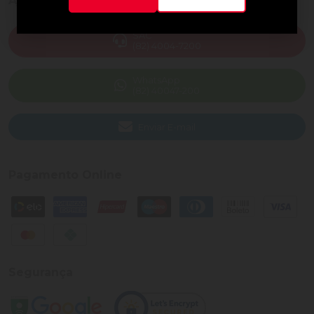
Ajuda e Suporte
SAC
(82) 4004-7200
WhatsApp
(82) 40047-200
Enviar E-mail
Pagamento Online
Segurança