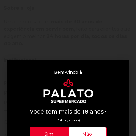
Sobre a loja
Uma empresa com
mais de 30 anos de
experiência em servir bem
, feito para clientes que
exigem o melhor
24 horas por dia, todos os dias
do ano.
Institucional
Bem-vindo à
Termos de Uso
Política de Privacidade
Programa Fidelidade
Prazos de Entrega
Você tem mais de 18 anos?
Trocas e Devoluções
(Obrigatório)
Quem somos
Sim
Não