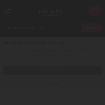
0
Buscar
Não encontramos resultados em
!
Confira a nossa lista de produtos relacionados, que
preparamos especialmente para você!
Ver filtros
0 resultados