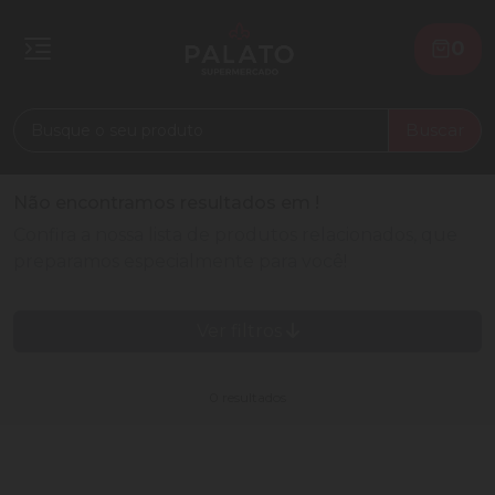
0
Buscar
Não encontramos resultados em
!
Confira a nossa lista de produtos relacionados, que
preparamos especialmente para você!
Ver filtros
0 resultados