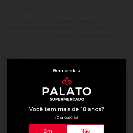
Sobre a loja
Uma empresa com
mais de 30 anos de
experiência em servir bem
, feito para clientes que
exigem o melhor
24 horas por dia, todos os dias
do ano.
Institucional
Bem-vindo à
Termos de Uso
Política de Privacidade
Programa Fidelidade
Prazos de Entrega
Você tem mais de 18 anos?
Trocas e Devoluções
(Obrigatório)
Quem somos
Sim
Não