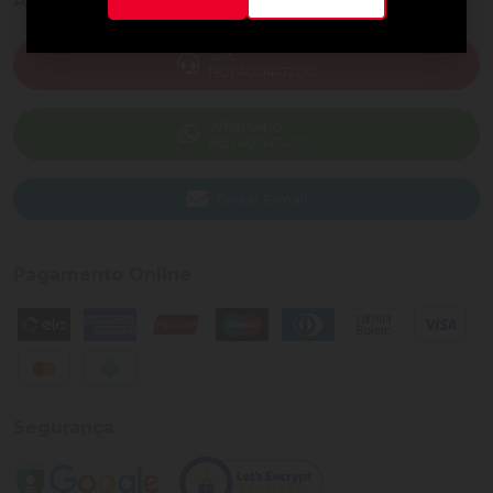
Ajuda e Suporte
SAC
(82) 4004-7200
WhatsApp
(82) 40047-200
Enviar E-mail
Pagamento Online
Segurança