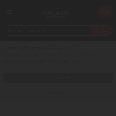
0
Buscar
Não encontramos resultados em
!
Confira a nossa lista de produtos relacionados, que
preparamos especialmente para você!
Ver filtros
0 resultados