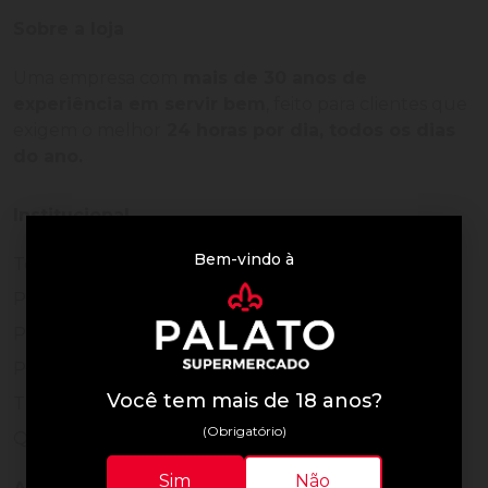
Sobre a loja
Uma empresa com
mais de 30 anos de
experiência em servir bem
, feito para clientes que
exigem o melhor
24 horas por dia, todos os dias
do ano.
Institucional
Bem-vindo à
Termos de Uso
Política de Privacidade
Programa Fidelidade
Prazos de Entrega
Você tem mais de 18 anos?
Trocas e Devoluções
(Obrigatório)
Quem somos
Sim
Não