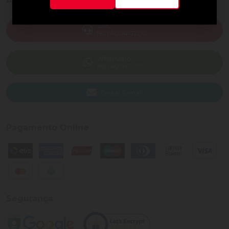
Ajuda e Suporte
SAC
(82) 4004-7200
WhatsApp
(82) 40047-200
Enviar E-mail
Pagamento Online
Segurança