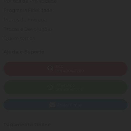
Política de Privacidade
Programa Fidelidade
Prazos de Entrega
Trocas e Devoluções
Quem somos
Ajuda e Suporte
SAC
(82) 4004-7200
WhatsApp
(82) 40047-200
Enviar E-mail
Pagamento Online