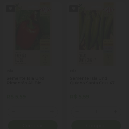
Isla
Isla
Semente Isla Und
Semente Isla Und
Pimentão All Big
Quiabo Santa Cruz 47
R$ 5,59
R$ 5,59
Quantidade
Quantidade
Diminuir Quantidade
Adicionar Quantidade
Diminuir Quantidade
Adicio
Comprar
Comprar