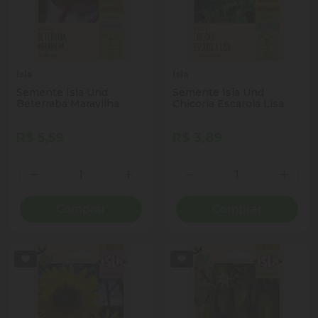
Isla
Isla
Semente Isla Und
Semente Isla Und
Beterraba Maravilha
Chicoria Escarola Lisa
R$ 5,59
R$ 3,89
Quantidade
Quantidade
Diminuir Quantidade
Adicionar Quantidade
Diminuir Quantidade
Adicio
Comprar
Comprar