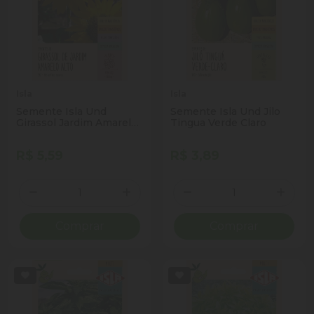
Isla
Isla
Semente Isla Und
Semente Isla Und Jilo
Girassol Jardim Amarelo
Tingua Verde Claro
Alto
R$ 5,59
R$ 3,89
Quantidade
Quantidade
Diminuir Quantidade
Adicionar Quantidade
Diminuir Quantidade
Adicio
Comprar
Comprar