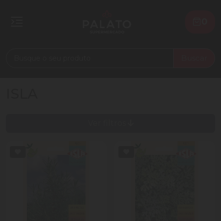
0
Buscar
ISLA
Ver filtros