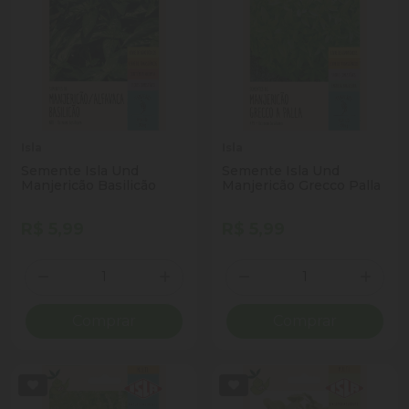
Isla
Isla
Semente Isla Und
Semente Isla Und
Manjericão Basilicão
Manjericão Grecco Palla
R$ 5,99
R$ 5,99
Quantidade
Quantidade
Diminuir Quantidade
Adicionar Quantidade
Diminuir Quantidade
Adicio
Comprar
Comprar