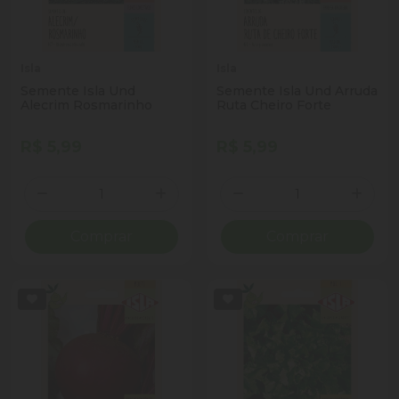
Isla
Isla
Semente Isla Und
Semente Isla Und Arruda
Alecrim Rosmarinho
Ruta Cheiro Forte
R$ 5,99
R$ 5,99
Quantidade
Quantidade
Diminuir Quantidade
Adicionar Quantidade
Diminuir Quantidade
Adicio
Comprar
Comprar