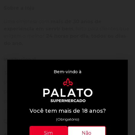
Sobre a loja
Uma empresa com
mais de 30 anos de
experiência em servir bem
, feito para clientes que
exigem o melhor
24 horas por dia, todos os dias
do ano.
Institucional
Bem-vindo à
Termos de Uso
Política de Privacidade
Programa Fidelidade
Prazos de Entrega
Você tem mais de 18 anos?
Trocas e Devoluções
(Obrigatório)
Quem somos
Sim
Não