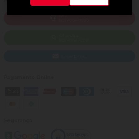
Ajuda e Suporte
SAC
(82) 4004-7200
WhatsApp
(82) 40047-200
Enviar E-mail
Pagamento Online
Segurança