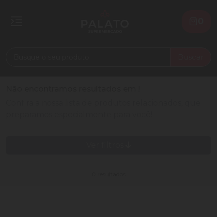
0
Buscar
Não encontramos resultados em
!
Confira a nossa lista de produtos relacionados, que
preparamos especialmente para você!
Ver filtros
0 resultados