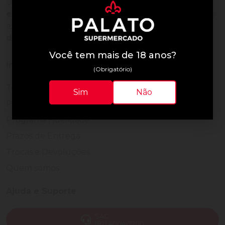
Uma empresa com
mais de 30 anos de
experiência em servir bem
, feito para clientes que
exigem o melhor
24 horas por dia, todos os dias
do ano.
Você tem mais de 18 anos?
Institucional
(Obrigatório)
Termos de Uso
Sim
Não
Política de Privacidade
Programa Fidelidade
Prazos de Entrega
Trocas e Devoluções
Quem somos
Ajuda e Suporte
SAC
(82) 4004-7200