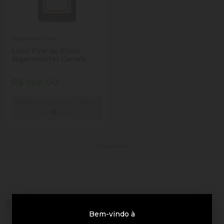
Jagermeister
Licor Fino de Ervas
Jägermeister Garrafa
700ml
R$ 149,00
Venda proibida para menores
de
18
anos.
1 resultados
Sobre a loja
Bem-vindo à