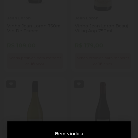
Jean Loron
Jean Loron
Vinho Jean Loron 750ml
Vinho Jean Loron Beauj
Vin De France
Villag Aop 750ml
R$ 109,00
R$ 179,00
Venda proibida para menores
Venda proibida para menores
de
18
anos.
de
18
anos.
Bem-vindo à