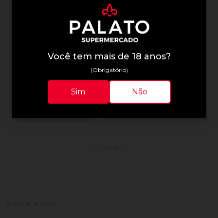
Jean Loron
Jean Loron
Vinho Jean Loron Pays
Vinho Jean Loron Pays
DOC Chardonnay 750ml
Doc Cabernet Sauvignon
Tinto 750ml
Você tem mais de 18 anos?
R$ 119,00
(Obrigatório)
R$ 119,00
Quantidade
Sim
Não
Diminuir Quantidade
Adicionar Quantidade
Venda proibida para menores
Comprar
de
18
anos.
6 resultados
Sobre a loja