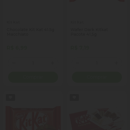
Kit Kat
Kit Kat
Chocolate Kit Kat 41.5g
Wafer Dark Kitkat
Macchiato
Pacote 41,5g
R$ 6,99
R$ 7,19
Quantidade
Quantidade
Diminuir Quantidade
Adicionar Quantidade
Diminuir Quantidade
Adicio
Comprar
Comprar