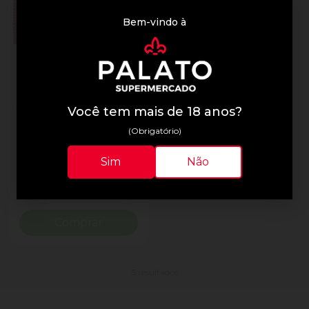
Bem-vindo à
Kit Kat
Wafer White Kitkat
Você tem mais de 18 anos?
Pacote 41,5g
(Obrigatório)
R$ 7,19
Sim
Não
Quantidade
Diminuir Quantidade
Adicionar Quantidade
Comprar
5 resultados