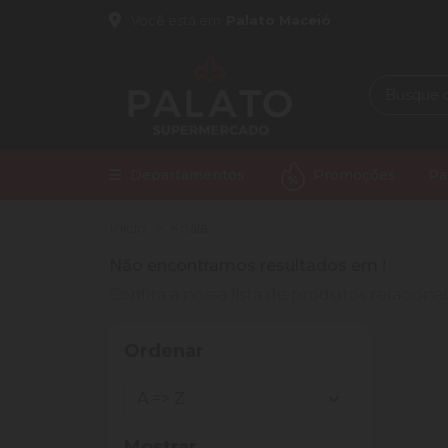
Você está em
Palato Maceió
Departamentos
Promoções
Pa
Início
Koala
Não encontramos resultados em
!
Confira a nossa lista de produtos relacio
Ordenar
Mostrar