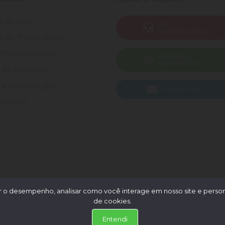
s de Uso
SAC
(82) 4004-7200
ca de Privacidade
ma Fidelidade
WhatsApp
(82) 40047-200
 de Entrega
 e Devoluções
Enviar E-mail
somos
 Todos os direitos reservados.
 o desempenho, analisar como você interage em nosso site e persona
de cookies.
Entendi