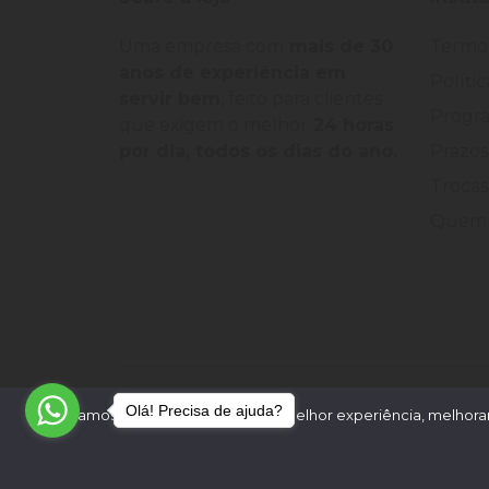
Uma empresa com
mais de 30
Termo
anos de experiência em
Políti
servir bem
, feito para clientes
Progra
que exigem o melhor
24 horas
por dia, todos os dias do ano.
Prazos
Trocas
Quem 
©
2026
Loja Palato
- CNPJ:
24.322.398/0004-93
-
Olá! Precisa de ajuda?
Utilizamos cookies para oferecer melhor experiência, melhorar
Desenvolvido por: