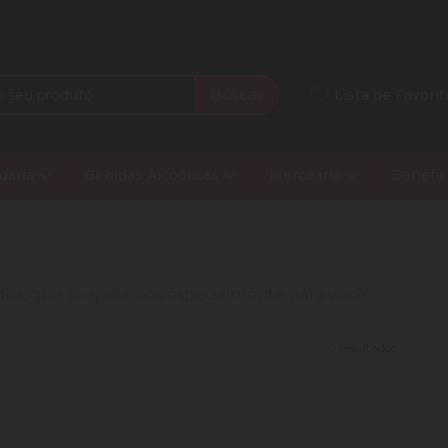
Buscar
Lista de Favorit
daria
Bebidas Alcoólicas
Mercearia
Benefíc
nados, que preparamos especialmente para você!
0 resultados