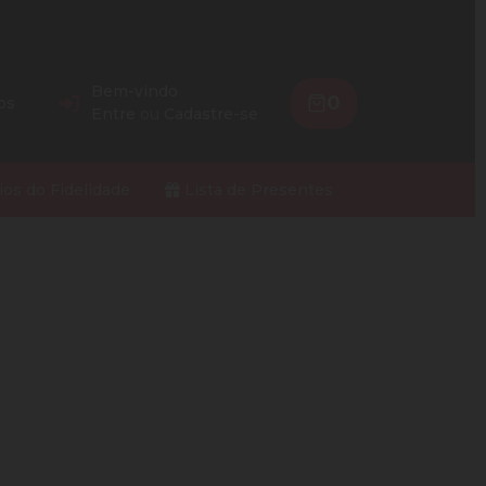
Bem-vindo
0
os
Entre
ou
Cadastre-se
ios do Fidelidade
Lista de Presentes