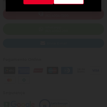
Ajuda e Suporte
SAC
(82) 4004-7200
WhatsApp
(82) 40047-200
Enviar E-mail
Pagamento Online
Segurança