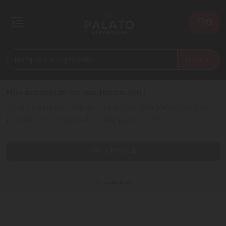
0
Buscar
Não encontramos resultados em
!
Confira a nossa lista de produtos relacionados, que
preparamos especialmente para você!
Ver filtros
0 resultados