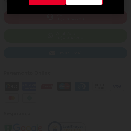
Ajuda e Suporte
SAC
(82) 4004-7200
WhatsApp
(82) 40047-200
Enviar E-mail
Pagamento Online
Segurança