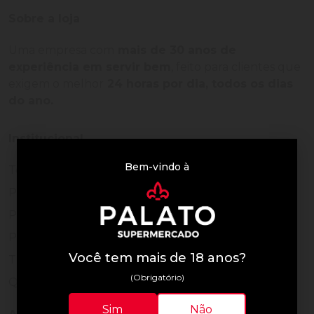
Sobre a loja
Uma empresa com
mais de 30 anos de
experiência em servir bem
, feito para clientes que
exigem o melhor
24 horas por dia, todos os dias
do ano.
Institucional
Bem-vindo à
Termos de Uso
Política de Privacidade
Programa Fidelidade
Prazos de Entrega
Você tem mais de 18 anos?
Trocas e Devoluções
(Obrigatório)
Quem somos
Sim
Não