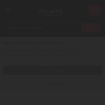
0
Buscar
Não encontramos resultados em
!
Confira a nossa lista de produtos relacionados, que
preparamos especialmente para você!
Ver filtros
0 resultados