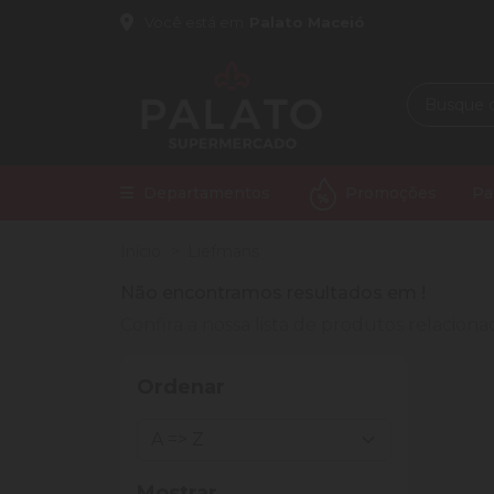
Você está em
Palato Maceió
Departamentos
Promoções
Pa
Início
Liefmans
Não encontramos resultados em
!
Confira a nossa lista de produtos relacio
Ordenar
Mostrar