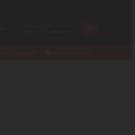
Bem-vindo
0
os
Entre
ou
Cadastre-se
ios do Fidelidade
Lista de Presentes