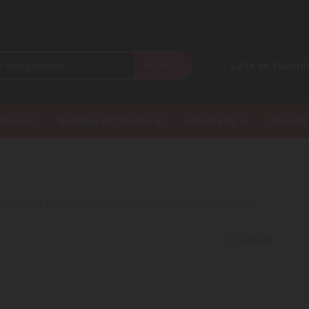
Buscar
Lista de Favorit
daria
Bebidas Alcoólicas
Mercearia
Benefíc
nados, que preparamos especialmente para você!
0 resultados