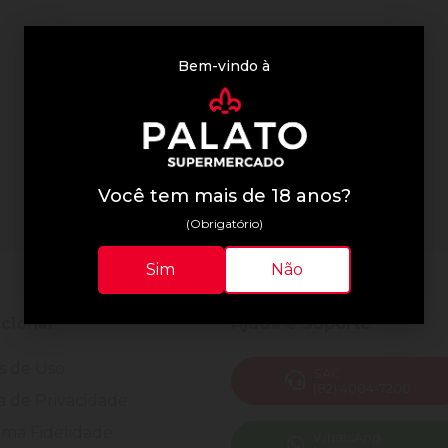
Bem-vindo à
Você tem mais de 18 anos?
(Obrigatório)
Sim
Não
ucional
Ajuda e Suporte
s de Uso
SAC
(82) 4004-7200
ca de Privacidade
ma Fidelidade
WhatsApp