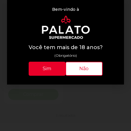
Bem-vindo à
Listerine
Enxaguante Bucal Zero
Você tem mais de 18 anos?
Álcool Menta Suave
(Obrigatório)
Listerine Cool Mint
Frasco 250ml
R$ 16,90
Sim
Não
Quantidade
Diminuir Quantidade
Adicionar Quantidade
Comprar
5 resultados