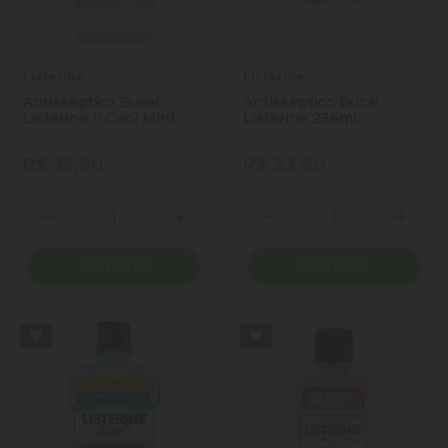
Listerine
Listerine
Antisseptico Bucal
Antisseptico Bucal
Listerine 1l Cool Mint
Listerine 236ml
Zero
Whitening Extreme
R$ 35,90
R$ 23,90
Quantidade
Quantidade
Diminuir Quantidade
Adicionar Quantidade
Diminuir Quantidade
Adicio
Comprar
Comprar