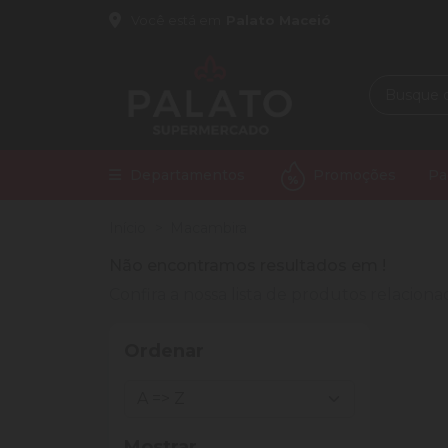
Você está em
Palato Maceió
Departamentos
Promoções
Pa
Início
Macambira
Não encontramos resultados em
!
Confira a nossa lista de produtos relacio
Ordenar
Mostrar