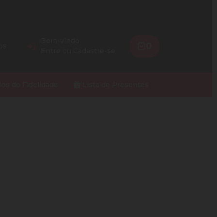
Bem-vindo
0
os
Entre
ou
Cadastre-se
ios do Fidelidade
Lista de Presentes