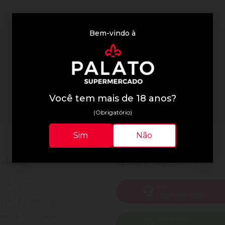
Bem-vindo à
Você tem mais de 18 anos?
(Obrigatório)
Sim
Não
ucional
Ajuda e Suporte
s de Uso
SAC
(82) 4004-7200
ca de Privacidade
ma Fidelidade
WhatsApp