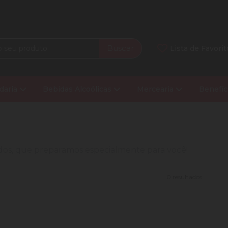
Buscar
Lista de Favorit
daria
Bebidas Alcoólicas
Mercearia
Benefíc
nados, que preparamos especialmente para você!
0 resultados