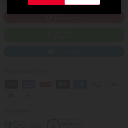
Ajuda e Suporte
SAC
(82) 4004-7200
WhatsApp
(82) 40047-200
Enviar E-mail
Pagamento Online
Segurança