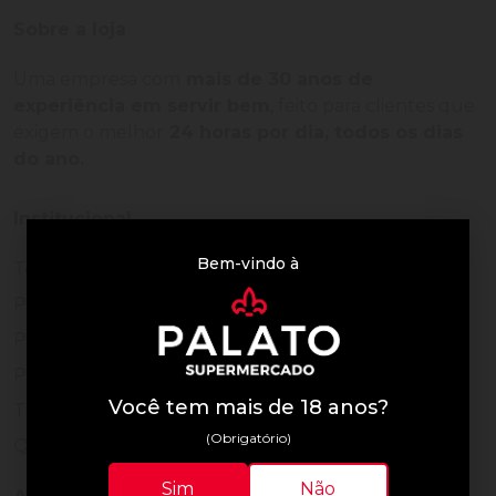
Sobre a loja
Uma empresa com
mais de 30 anos de
experiência em servir bem
, feito para clientes que
exigem o melhor
24 horas por dia, todos os dias
do ano.
Institucional
Bem-vindo à
Termos de Uso
Política de Privacidade
Programa Fidelidade
Prazos de Entrega
Você tem mais de 18 anos?
Trocas e Devoluções
(Obrigatório)
Quem somos
Sim
Não