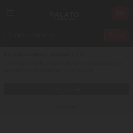
0
Buscar
Não encontramos resultados em
!
Confira a nossa lista de produtos relacionados, que
preparamos especialmente para você!
Ver filtros
0 resultados