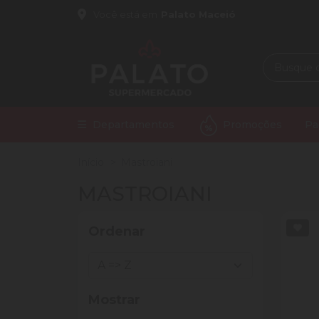
Você está em
Palato Maceió
Departamentos
Promoções
Pa
Início
Mastroiani
MASTROIANI
Ordenar
Mostrar