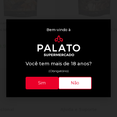
oiani
Mastroiani
Bem-vindo à
i Mastroiani Secchi 40g
Funghi Mastroiani Shitake 2
9,90
R$ 29,90
tidade
Quantidade
Comprar
Comprar
inuir Quantidade
Adicionar Quantidade
Diminuir Quantidade
Adicionar Quantid
Você tem mais de 18 anos?
(Obrigatório)
3 resultados
Sim
Não
ucional
Ajuda e Suporte