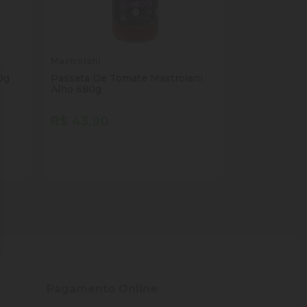
Mastroiani
0g
Passata De Tomate Mastroiani
Alho 680g
R$ 43,90
Quantidade
Comprar
ade
Diminuir Quantidade
Adicionar Quantidade
Pagamento Online