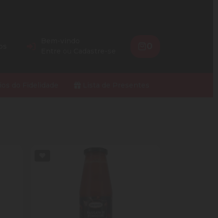
Bem-vindo
0
os
Entre
ou
Cadastre-se
ios do Fidelidade
Lista de Presentes