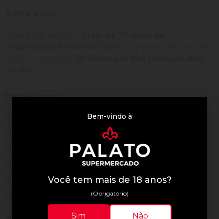
Sobre a loja
Uma empresa com
mais de 30 anos de
experiência em servir bem
, feito para clientes que
exigem o melhor
24 horas por dia, todos os dias
do ano.
Institucional
Bem-vindo à
Termos de Uso
Política de Privacidade
Programa Fidelidade
Prazos de Entrega
Você tem mais de 18 anos?
Trocas e Devoluções
(Obrigatório)
Quem somos
Sim
Não