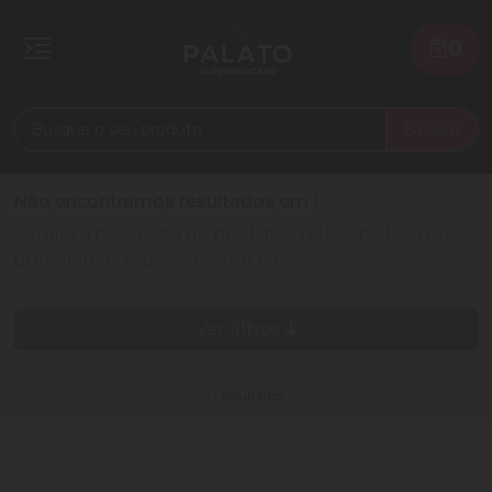
0
Buscar
Não encontramos resultados em
!
Confira a nossa lista de produtos relacionados, que
preparamos especialmente para você!
Ver filtros
0 resultados