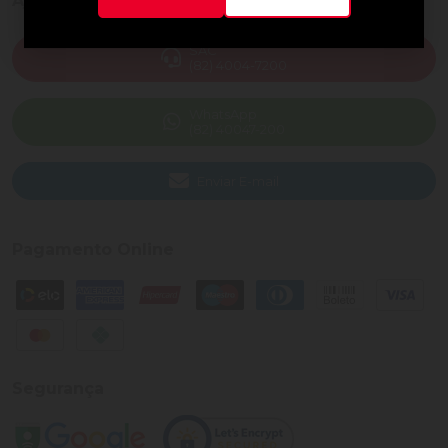
Ajuda e Suporte
SAC
(82) 4004-7200
WhatsApp
(82) 40047-200
Enviar E-mail
Pagamento Online
Segurança