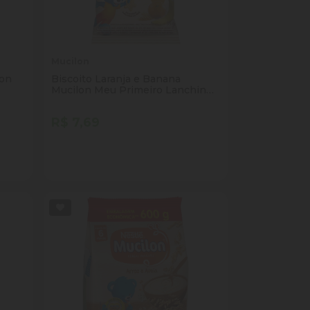
Mucilon
lon
Biscoito Laranja e Banana
Mucilon Meu Primeiro Lanchinho
Pacote 35g
R$ 7,69
Quantidade
Comprar
ade
Diminuir Quantidade
Adicionar Quantidade