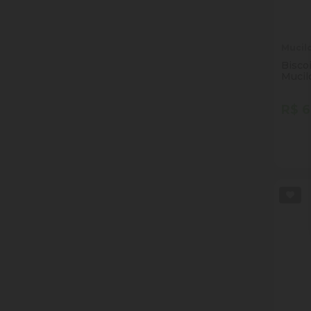
Mucil
Bisco
Mucil
Pacot
R$ 6
Quan
Dim