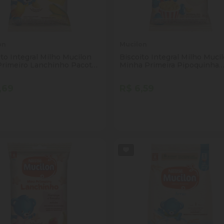
on
Mucilon
ito Integral Milho Mucilon
Biscoito Integral Milho Muci
rimeiro Lanchinho Pacote
Minha Primeira Pipoquinha
Pacote 35g
,69
R$ 6,59
tidade
Quantidade
Comprar
Comprar
inuir Quantidade
Adicionar Quantidade
Diminuir Quantidade
Adicionar Quantid