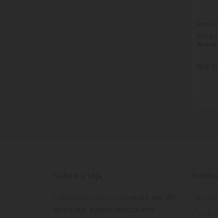
Mucil
Cereal
Aveia
R$ 8
Quan
Dim
Sobre a loja
Instit
Uma empresa com
mais de 30
Termo
anos de experiência em
Políti