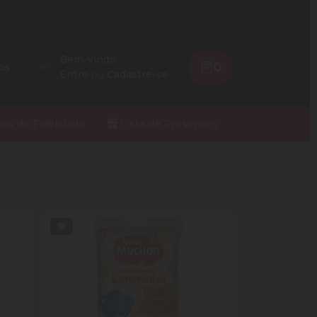
Bem-vindo
0
os
Entre
ou
Cadastre-se
ios do Fidelidade
Lista de Presentes