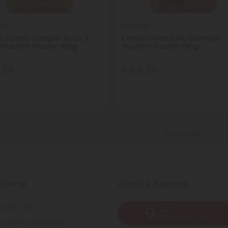
on
Mucilon
 Infantil Integral Arroz &
Cereal Infantil Multicereais
 Mucilon Pacote 180g
Mucilon Pacote 180g
,39
R$ 8,39
tidade
Quantidade
Comprar
Comprar
inuir Quantidade
Adicionar Quantidade
Diminuir Quantidade
Adicionar Quantid
8 resultados
ucional
Ajuda e Suporte
s de Uso
SAC
(82) 4004-7200
ca de Privacidade