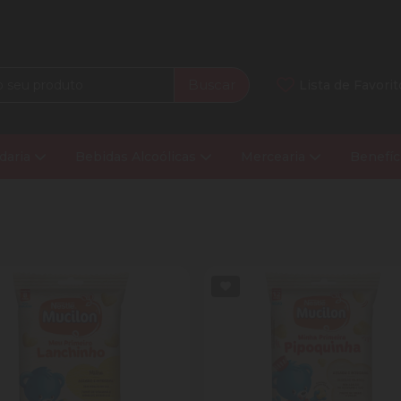
Buscar
Lista de Favorit
daria
Bebidas Alcoólicas
Mercearia
Benefíc