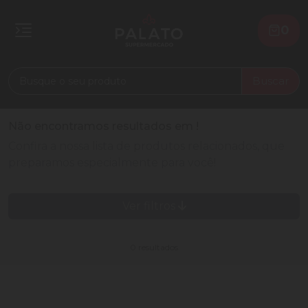
0
Buscar
Não encontramos resultados em
!
Confira a nossa lista de produtos relacionados, que
preparamos especialmente para você!
Ver filtros
0 resultados