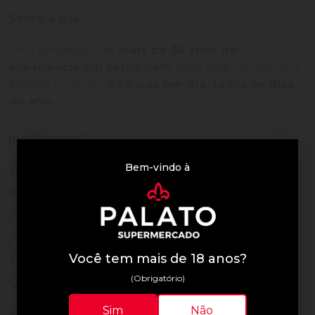
Sobre a loja
Uma empresa com
mais de 30 anos de
experiência em servir bem
, feito para clientes que
exigem o melhor
24 horas por dia, todos os dias
do ano.
Institucional
Bem-vindo à
Termos de Uso
Política de Privacidade
Programa Fidelidade
Prazos de Entrega
Você tem mais de 18 anos?
Trocas e Devoluções
(Obrigatório)
Quem somos
Sim
Não