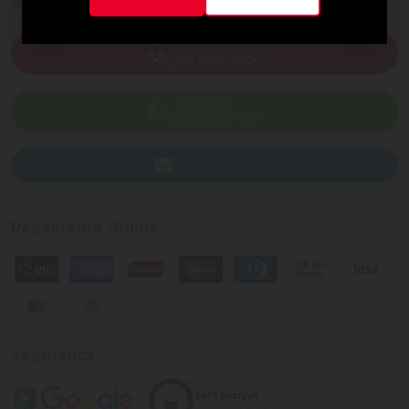
Ajuda e Suporte
SAC
(82) 4004-7200
WhatsApp
(82) 40047-200
Enviar E-mail
Pagamento Online
Segurança