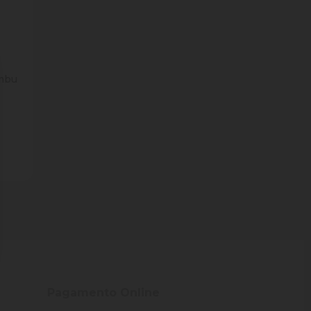
mbu
ade
Pagamento Online