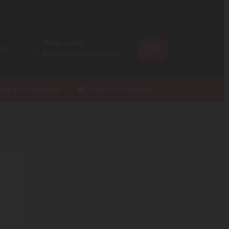
Bem-vindo
0
os
Entre
ou
Cadastre-se
ios do Fidelidade
Lista de Presentes