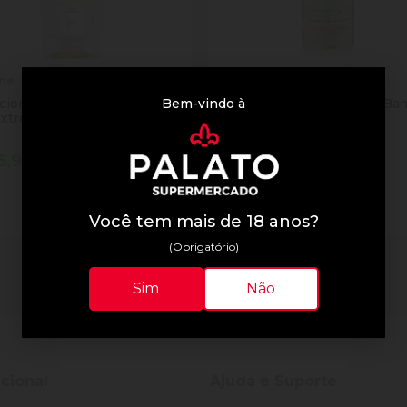
ne
Pantene
Bem-vindo à
cionador Pantene 400ml
Creme Pentear Pantene Ba
Extremo
240g
5,90
R$ 33,90
tidade
Quantidade
Comprar
Comprar
inuir Quantidade
Adicionar Quantidade
Diminuir Quantidade
Adicionar Quantid
Você tem mais de 18 anos?
(Obrigatório)
2 resultados
Sim
Não
ucional
Ajuda e Suporte