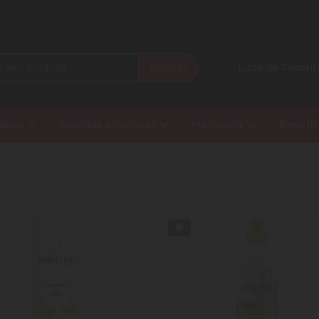
Buscar
Lista de Favorit
daria
Bebidas Alcoólicas
Mercearia
Benefíc