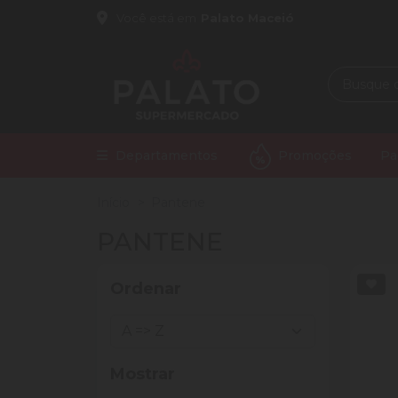
Você está em
Palato Maceió
Departamentos
Promoções
Pa
Início
Pantene
PANTENE
Ordenar
Mostrar