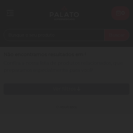
0
Buscar
Não encontramos resultados em
!
Confira a nossa lista de produtos relacionados, que
preparamos especialmente para você!
Ver filtros
0 resultados