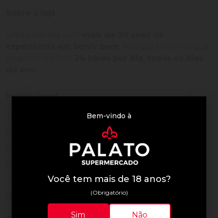
Sobre a loja
Uma empresa com
mais de 30 anos de
experiência em servir bem
, feito para clientes que
exigem o melhor
24 horas por dia, todos os dias
do ano.
Institucional
Bem-vindo à
Termos de Uso
Política de Privacidade
Programa Fidelidade
Prazos de Entrega
Você tem mais de 18 anos?
Trocas e Devoluções
(Obrigatório)
Quem somos
Sim
Não