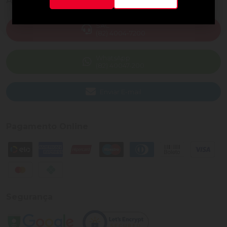
Ajuda e Suporte
SAC
(82) 4004-7200
WhatsApp
(82) 40047-200
Enviar E-mail
Pagamento Online
Segurança