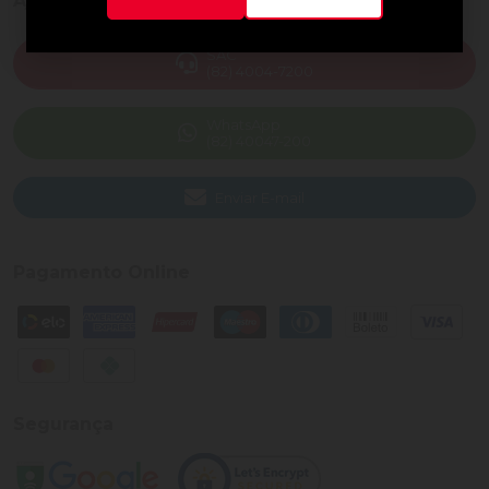
Ajuda e Suporte
SAC
(82) 4004-7200
WhatsApp
(82) 40047-200
Enviar E-mail
Pagamento Online
Segurança