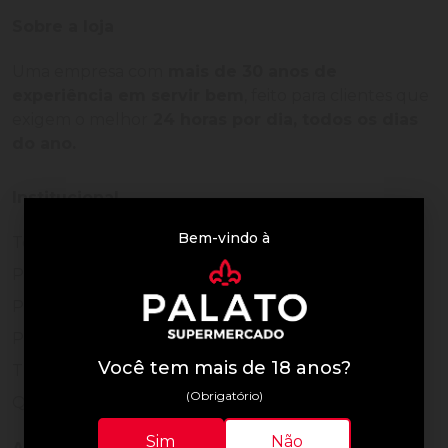
Sobre a loja
Uma empresa com
mais de 30 anos de
experiência em servir bem
, feito para clientes que
exigem o melhor
24 horas por dia, todos os dias
do ano.
Institucional
Bem-vindo à
Termos de Uso
Política de Privacidade
Programa Fidelidade
Prazos de Entrega
Você tem mais de 18 anos?
Trocas e Devoluções
(Obrigatório)
Quem somos
Sim
Não