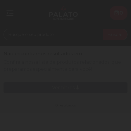
0
Buscar
Não encontramos resultados em
!
Confira a nossa lista de produtos relacionados, que
preparamos especialmente para você!
Ver filtros
0 resultados