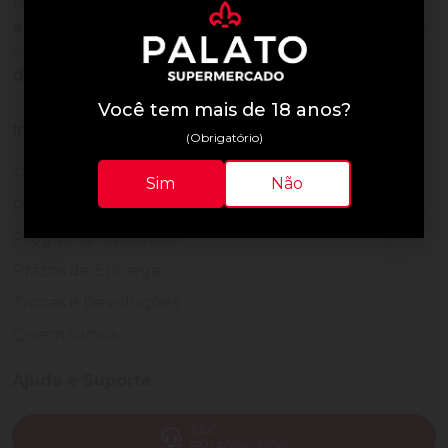
Uma empresa com
mais de 30 anos de
experiência em servir bem
, feito para clientes que
exigem o melhor
24 horas por dia, todos os dias
do ano.
Você tem mais de 18 anos?
Institucional
(Obrigatório)
Termos de Uso
Sim
Não
Política de Privacidade
Programa Fidelidade
Prazos de Entrega
Trocas e Devoluções
Quem somos
Ajuda e Suporte
SAC
(82) 4004-7200