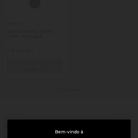
Petrito
Vinho Petrito 750ml
Colle Tto Puglia
R$ 64,90
Venda proibida para menores
de
18
anos.
1 resultados
Sobre a loja
Bem-vindo à