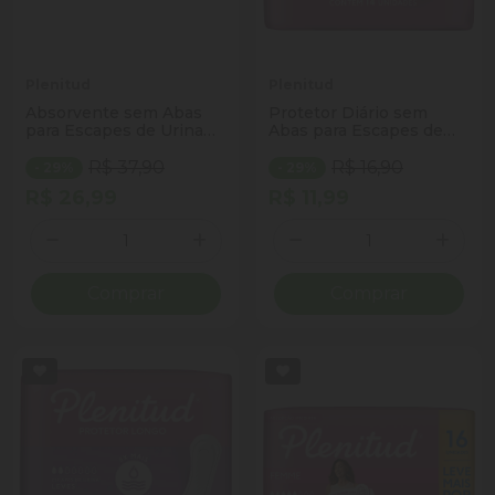
Plenitud
Plenitud
Absorvente sem Abas
Protetor Diário sem
para Escapes de Urina
Abas para Escapes de
Plenitud Noturno Maxi
Urina Plenitud Discreto
Pacote 8 Unidades
Pacote 14 Unidades
R$ 37,90
R$ 16,90
- 29%
- 29%
R$ 26,99
R$ 11,99
Quantidade
Quantidade
Diminuir Quantidade
Adicionar Quantidade
Diminuir Quantidade
Adicio
Comprar
Comprar