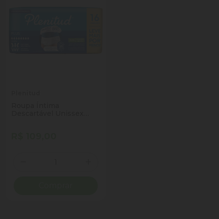
Plenitud
Roupa Íntima
Descartável Unissex
Plenitud Plus P/M
Pacote 16 Unidades Leve
R$ 109,00
Mais Pague Menos
Quantidade
Diminuir Quantidade
Adicionar Quantidade
Comprar