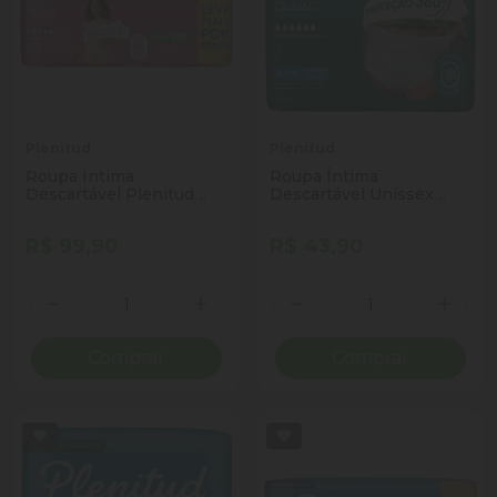
Plenitud
Plenitud
Roupa Íntima
Roupa Íntima
Descartável Plenitud
Descartável Unissex
Femme P/M Pacote 16
Plenitud Classic G/XG
Unidades Leve Mais
Pacote 8 Unidades
R$ 99,90
R$ 43,90
Pague Menos
Quantidade
Quantidade
Diminuir Quantidade
Adicionar Quantidade
Diminuir Quantidade
Adicio
Comprar
Comprar