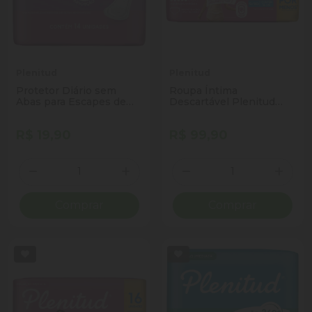
Plenitud
Plenitud
Protetor Diário sem
Roupa Íntima
Abas para Escapes de
Descartável Plenitud
Urina Plenitud Longo
Femme G/XG Pacote 16
Pacote 14 Unidades
Unidades Leve Mais
R$ 19,90
R$ 99,90
Pague Menos
Quantidade
Quantidade
Diminuir Quantidade
Adicionar Quantidade
Diminuir Quantidade
Adicio
Comprar
Comprar