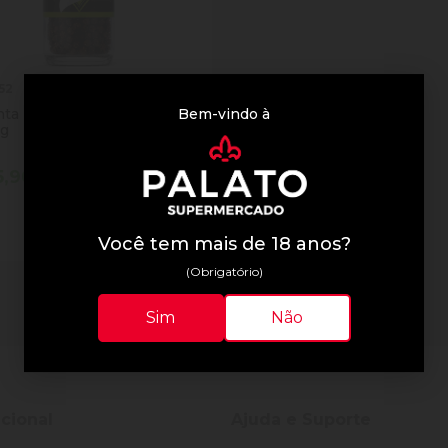
52
Bem-vindo à
ta Do Reino Preta 52 Em
0g
5,90
tidade
Comprar
inuir Quantidade
Adicionar Quantidade
Você tem mais de 18 anos?
(Obrigatório)
1 resultados
Sim
Não
ucional
Ajuda e Suporte