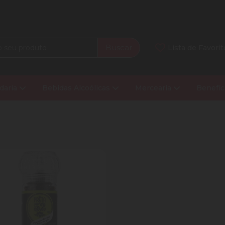
Buscar
Lista de Favorit
daria
Bebidas Alcoólicas
Mercearia
Benefíc