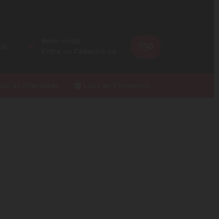
Bem-vindo
0
os
Entre
ou
Cadastre-se
ios do Fidelidade
Lista de Presentes