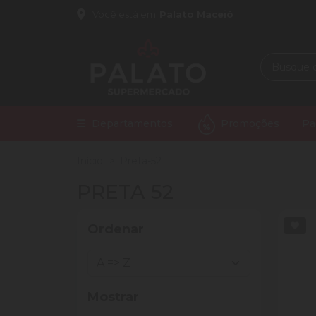
Você está em
Palato Maceió
Departamentos
Promoções
Pa
Início
Preta-52
PRETA 52
Ordenar
Mostrar