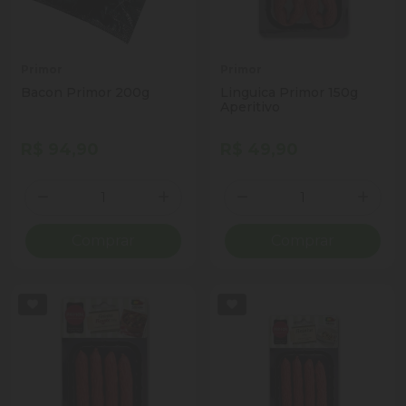
Primor
Primor
Bacon Primor 200g
Linguica Primor 150g
Aperitivo
R$ 94,90
R$ 49,90
Quantidade
Quantidade
Diminuir Quantidade
Adicionar Quantidade
Diminuir Quantidade
Adicio
Comprar
Comprar