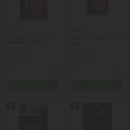
Primor
Primor
Linguica Primor 150g
Linguiça Fininha Primor
Picante Suina Por
150g
R$ 46,90
R$ 45,90
Quantidade
Quantidade
Diminuir Quantidade
Adicionar Quantidade
Diminuir Quantidade
Adicio
Comprar
Comprar