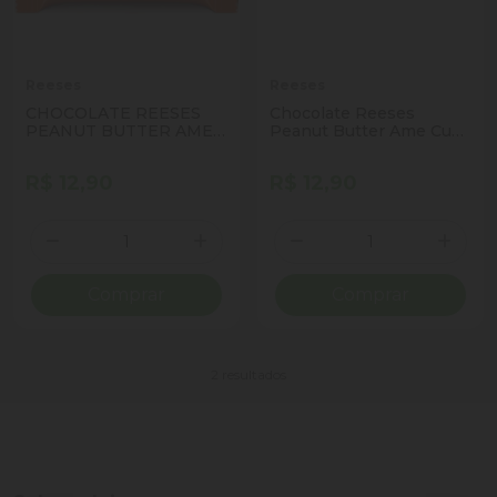
Reeses
Reeses
CHOCOLATE REESES
Chocolate Reeses
PEANUT BUTTER AME
Peanut Butter Ame Cup
BIG CUP 39G
42g
R$ 12,90
R$ 12,90
Quantidade
Quantidade
Diminuir Quantidade
Adicionar Quantidade
Diminuir Quantidade
Adicio
Comprar
Comprar
2 resultados