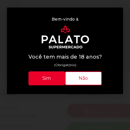
Bem-vindo à
Você tem mais de 18 anos?
(Obrigatório)
Sim
Não
ucional
Ajuda e Suporte
s de Uso
SAC
(82) 4004-7200
ca de Privacidade
ma Fidelidade
WhatsApp