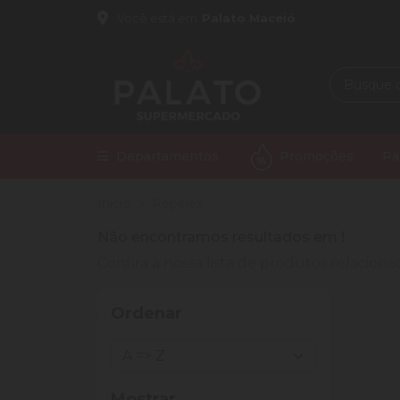
Você está em
Palato Maceió
Departamentos
Promoções
Pa
Início
Repelex
Não encontramos resultados em
!
Confira a nossa lista de produtos relacio
Ordenar
Mostrar