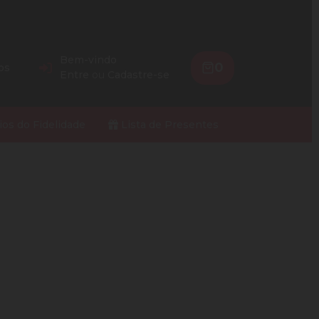
Bem-vindo
0
os
Entre
ou
Cadastre-se
ios do Fidelidade
Lista de Presentes