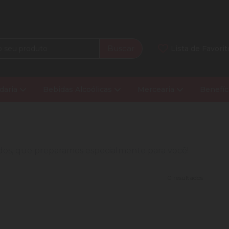
Buscar
Lista de Favorit
daria
Bebidas Alcoólicas
Mercearia
Benefíc
nados, que preparamos especialmente para você!
0 resultados