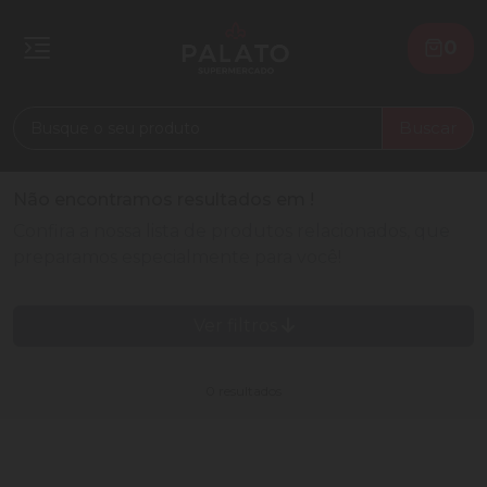
0
Buscar
Não encontramos resultados em
!
Confira a nossa lista de produtos relacionados, que
preparamos especialmente para você!
Ver filtros
0 resultados