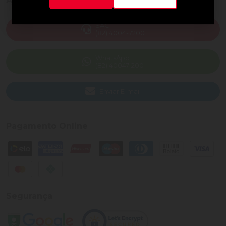
Ajuda e Suporte
SAC
(82) 4004-7200
WhatsApp
(82) 40047-200
Enviar E-mail
Pagamento Online
Segurança