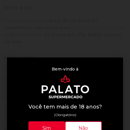
Sobre a loja
Uma empresa com
mais de 30 anos de
experiência em servir bem
, feito para clientes que
exigem o melhor
24 horas por dia, todos os dias
do ano.
Institucional
Bem-vindo à
Termos de Uso
Política de Privacidade
Programa Fidelidade
Prazos de Entrega
Você tem mais de 18 anos?
Trocas e Devoluções
(Obrigatório)
Quem somos
Sim
Não